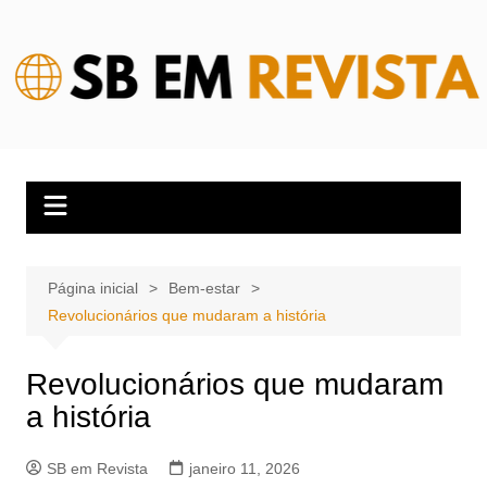
Ir
para
o
conteúdo
Página inicial
Bem-estar
Revolucionários que mudaram a história
Revolucionários que mudaram
a história
SB em Revista
janeiro 11, 2026