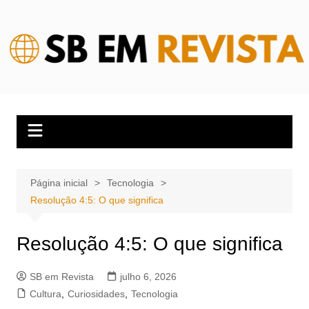
Ir
para
o
conteúdo
Página inicial
Tecnologia
Resolução 4:5: O que significa
Resolução 4:5: O que significa
SB em Revista
julho 6, 2026
Cultura
,
Curiosidades
,
Tecnologia