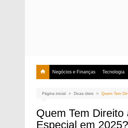
Ir
para
o
conteúdo
Negócios e Finanças
Tecnologia
Página inicial
Dicas úteis
Quem Tem Dire
Quem Tem Direito 
Especial em 2025?