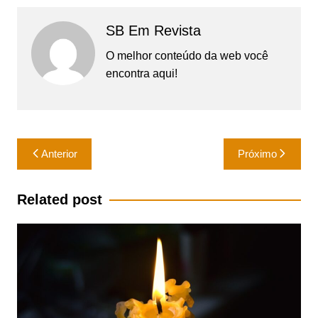
SB Em Revista
O melhor conteúdo da web você
encontra aqui!
Navegação
Anterior
Próximo
de
Post
Related post