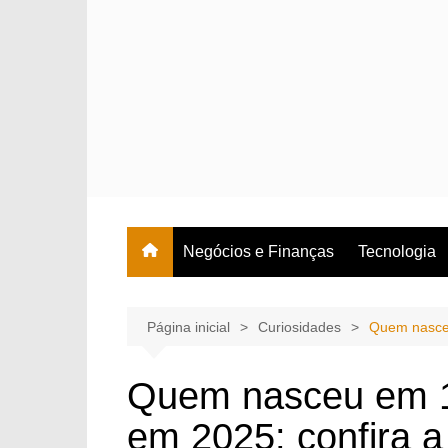
Ir
para
o
conteúdo
Negócios e Finanças
Tecnologia
Página inicial
Curiosidades
Quem nasceu
Quem nasceu em 1
em 2025: confira a