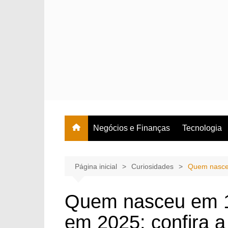
Ir
para
o
conteúdo
Negócios e Finanças
Tecnologia
Página inicial
Curiosidades
Quem nasceu
Quem nasceu em 1
em 2025: confira a