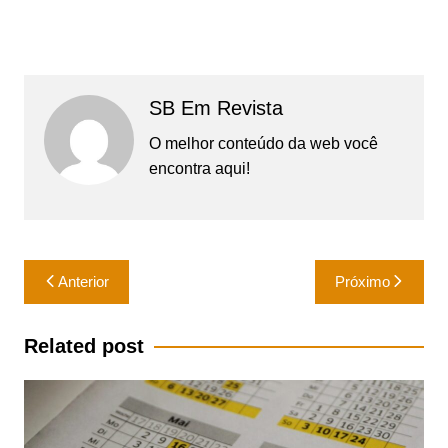
SB Em Revista
O melhor conteúdo da web você
encontra aqui!
Navegação
Anterior
Próximo
de
Post
Related post