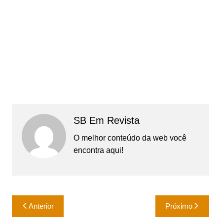
SB Em Revista
O melhor conteúdo da web você
encontra aqui!
Navegação
Anterior
Próximo
de