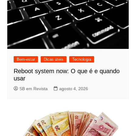
Bem-estar
Dicas úteis
Tecnologia
Reboot system now: O que é e quando
usar
SB em Revista
agosto 4, 2026