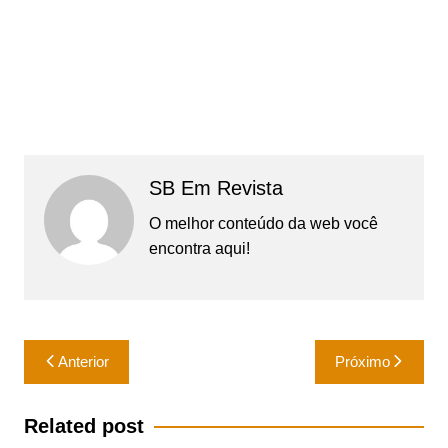
SB Em Revista
O melhor conteúdo da web você
encontra aqui!
Navegação
Anterior
Próximo
de
Post
Related post