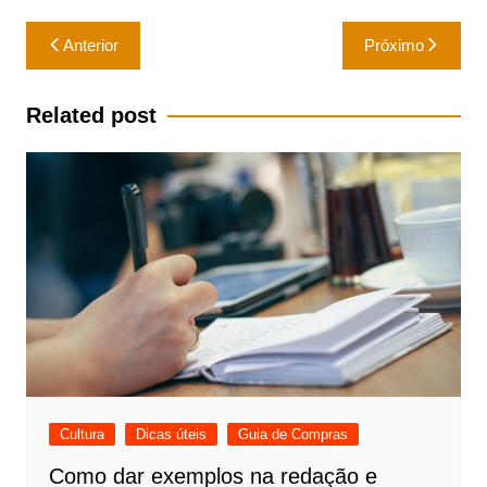
Navegação
Anterior
Próximo
de
Post
Related post
Cultura
Dicas úteis
Guia de Compras
Como dar exemplos na redação e