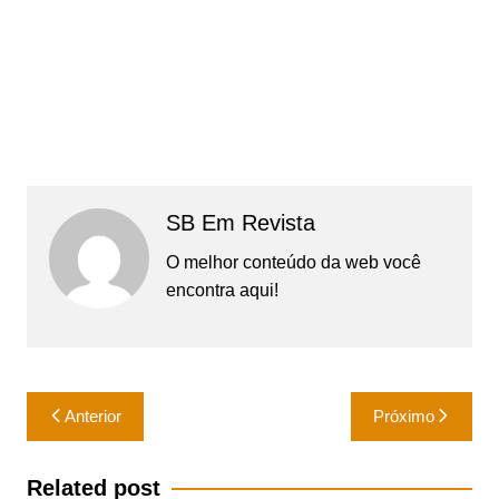
SB Em Revista
O melhor conteúdo da web você
encontra aqui!
Navegação
Anterior
Próximo
de
Post
Related post