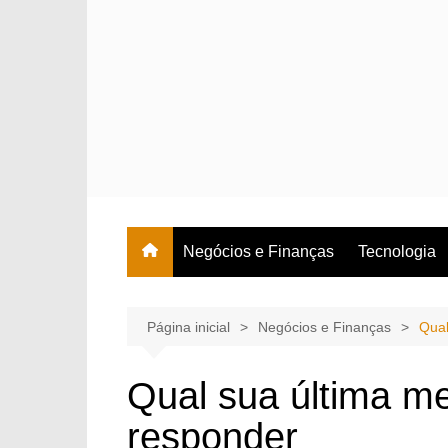
Ir
para
o
conteúdo
Negócios e Finanças
Tecnologia
Página inicial
Negócios e Finanças
Qual
Qual sua última m
responder