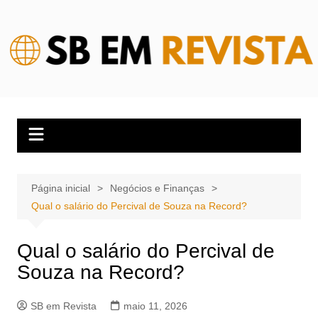
Ir
para
o
conteúdo
Página inicial
Negócios e Finanças
Qual o salário do Percival de Souza na Record?
Qual o salário do Percival de
Souza na Record?
SB em Revista
maio 11, 2026