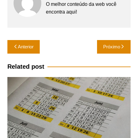
O melhor conteúdo da web você
encontra aqui!
Navegação
Anterior
Próximo
de
Post
Related post