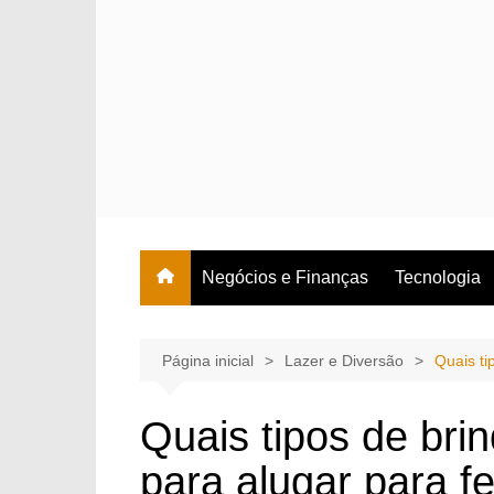
Ir
para
o
conteúdo
Negócios e Finanças
Tecnologia
Página inicial
Lazer e Diversão
Quais ti
Quais tipos de br
para alugar para fe