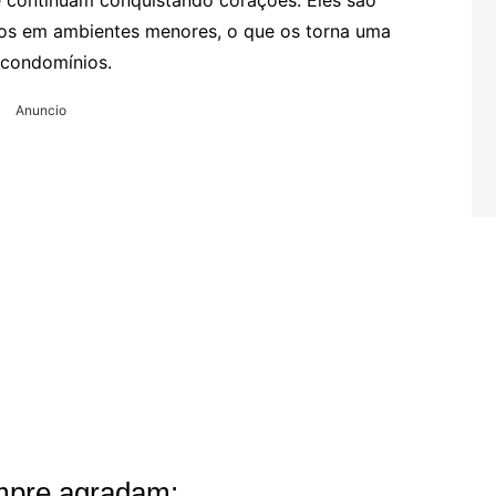
 continuam conquistando corações. Eles são
ados em ambientes menores, o que os torna uma
 condomínios.
Anuncio
empre agradam: