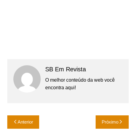
SB Em Revista
O melhor conteúdo da web você
encontra aqui!
Navegação
Anterior
Próximo
de