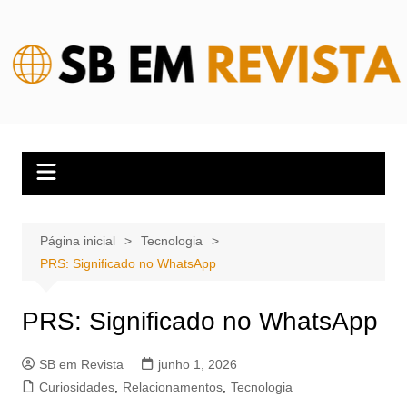
Ir
para
o
conteúdo
Página inicial
Tecnologia
PRS: Significado no WhatsApp
PRS: Significado no WhatsApp
SB em Revista
junho 1, 2026
Curiosidades
,
Relacionamentos
,
Tecnologia