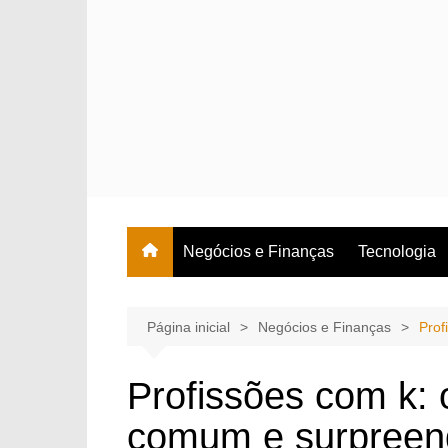
Ir
para
o
conteúdo
Negócios e Finanças
Tecnologia
Página inicial
Negócios e Finanças
Prof
Profissões com k:
comum e surpree