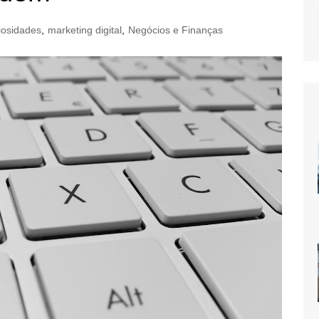
iosidades
,
marketing digital
,
Negócios e Finanças