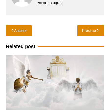
encontra aqui!
Navegação
Anterior
Próximo
de
Post
Related post