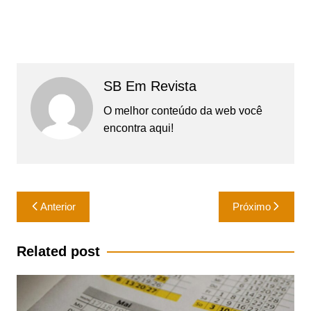
SB Em Revista
O melhor conteúdo da web você
encontra aqui!
Navegação
Anterior
Próximo
de
Post
Related post