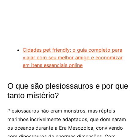
Cidades pet friendly: o guia completo para
viajar com seu melhor amigo e economizar
em itens essenciais online
O que são plesiossauros e por que
tanto mistério?
Plesiossauros não eram monstros, mas répteis
marinhos incrivelmente adaptados, que dominaram
os oceanos durante a Era Mesozóica, convivendo
com dinossauros de enormes dimensões. Com