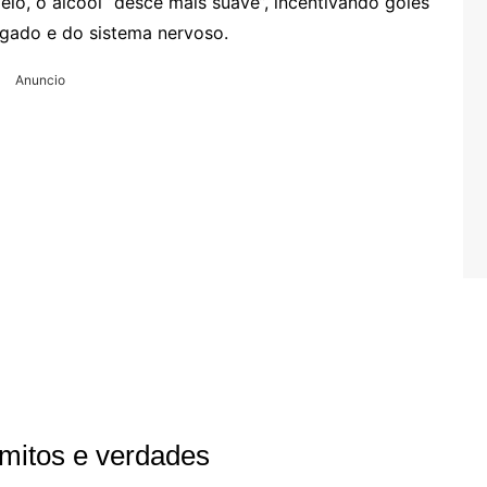
elo, o álcool “desce mais suave”, incentivando goles
ígado e do sistema nervoso.
Anuncio
 mitos e verdades