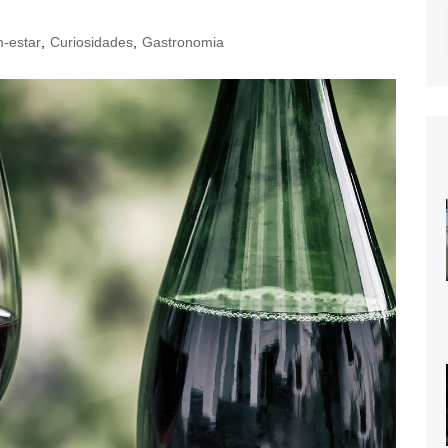
-estar
,
Curiosidades
,
Gastronomia