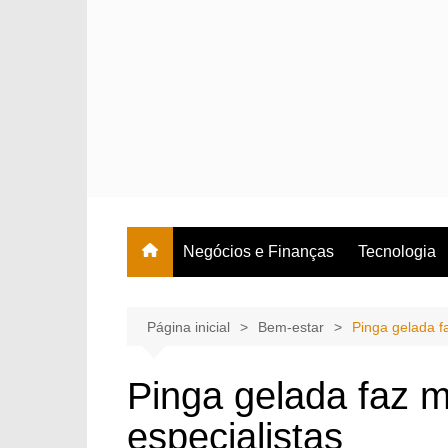
Ir
para
o
conteúdo
Negócios e Finanças
Tecnologia
Página inicial
Bem-estar
Pinga gelada f
Pinga gelada faz m
especialistas