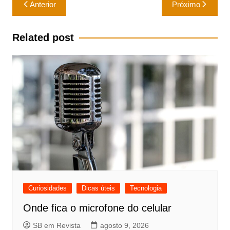
Navegação
Anterior
Próximo
de
Post
Related post
Curiosidades
Dicas úteis
Tecnologia
Onde fica o microfone do celular
SB em Revista
agosto 9, 2026