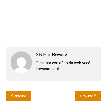
SB Em Revista
O melhor conteúdo da web você
encontra aqui!
Navegação
Anterior
Próximo
de