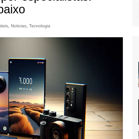
baixo
úteis
,
Noticias
,
Tecnologia