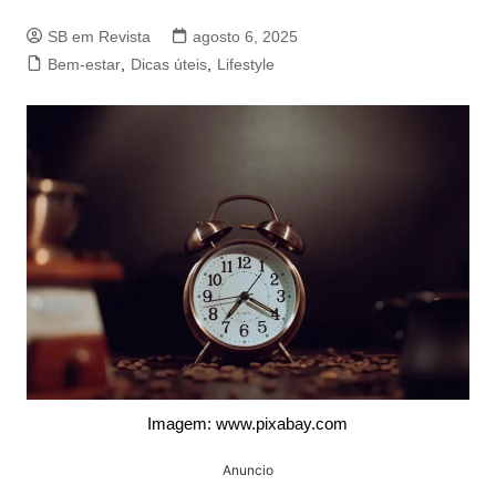
SB em Revista
agosto 6, 2025
Bem-estar
,
Dicas úteis
,
Lifestyle
Imagem: www.pixabay.com
Anuncio