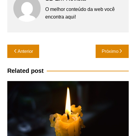
O melhor conteúdo da web você
encontra aqui!
Navegação
Anterior
Próximo
de
Post
Related post