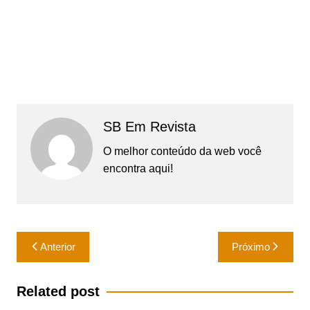
SB Em Revista
O melhor conteúdo da web você
encontra aqui!
Navegação
Anterior
Próximo
de
Post
Related post