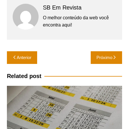
SB Em Revista
O melhor conteúdo da web você
encontra aqui!
Navegação
Anterior
Próximo
de
Post
Related post