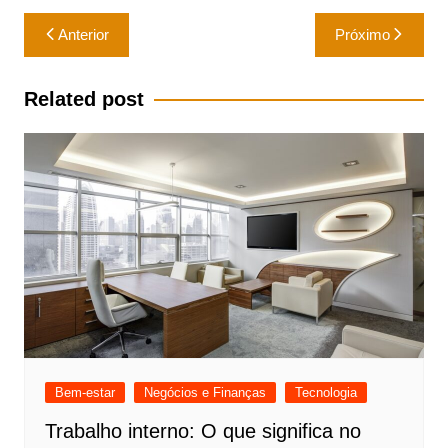
Navegação
Anterior
Próximo
de
Post
Related post
Bem-estar
Negócios e Finanças
Tecnologia
Trabalho interno: O que significa no