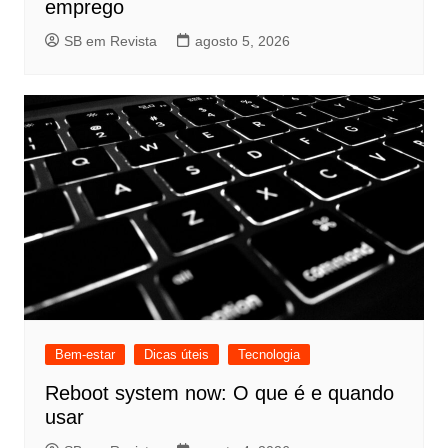
emprego
SB em Revista
agosto 5, 2026
Bem-estar
Dicas úteis
Tecnologia
Reboot system now: O que é e quando
usar