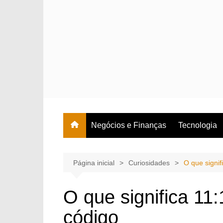
Ir
para
o
conteúdo
Negócios e Finanças
Tecnologia
Página inicial
Curiosidades
O que signif
O que significa 11
código