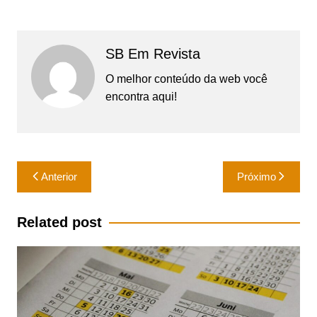
SB Em Revista
O melhor conteúdo da web você
encontra aqui!
Navegação
Anterior
Próximo
de
Post
Related post