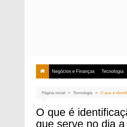
Ir
para
o
conteúdo
Negócios e Finanças
Tecnologia
Página inicial
Tecnologia
O que é identi
O que é identifica
que serve no dia a