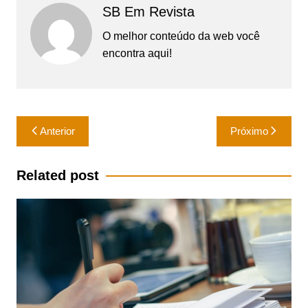
SB Em Revista
O melhor conteúdo da web você
encontra aqui!
Navegação
Anterior
Próximo
de
Post
Related post