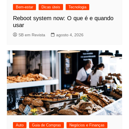
Bem-estar
Dicas úteis
Tecnologia
Reboot system now: O que é e quando
usar
SB em Revista
agosto 4, 2026
Auto
Guia de Compras
Negócios e Finanças