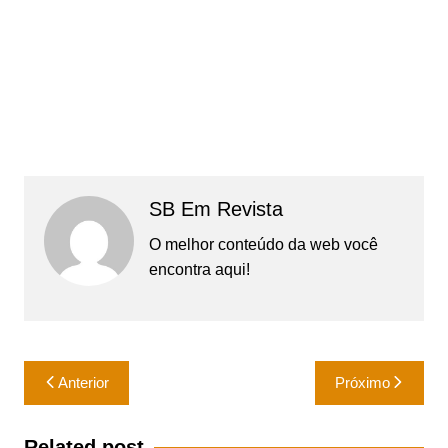
SB Em Revista
O melhor conteúdo da web você
encontra aqui!
Navegação
Anterior
Próximo
de
Post
Related post