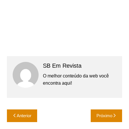
SB Em Revista
O melhor conteúdo da web você
encontra aqui!
Navegação
Anterior
Próximo
de