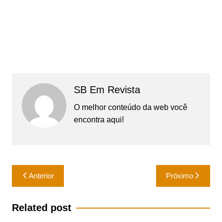
SB Em Revista
O melhor conteúdo da web você
encontra aqui!
Navegação
Anterior
Próximo
de
Post
Related post