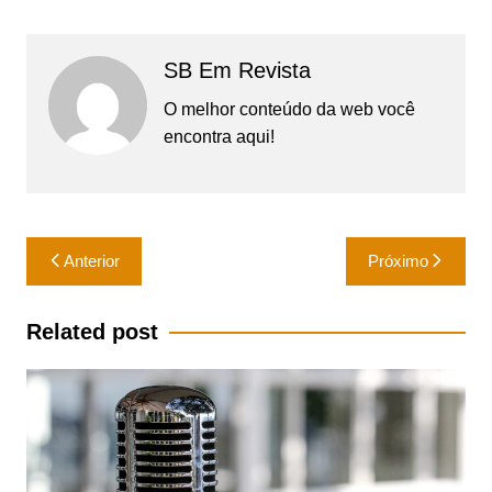
SB Em Revista
O melhor conteúdo da web você
encontra aqui!
Navegação
Anterior
Próximo
de
Post
Related post