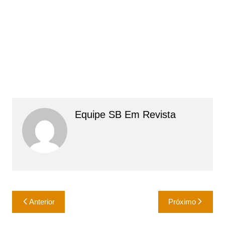
Equipe SB Em Revista
Navegação
Anterior
Próximo
de