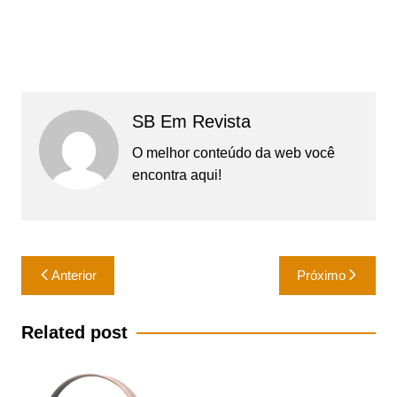
SB Em Revista
O melhor conteúdo da web você
encontra aqui!
Navegação
Anterior
Próximo
de
Post
Related post