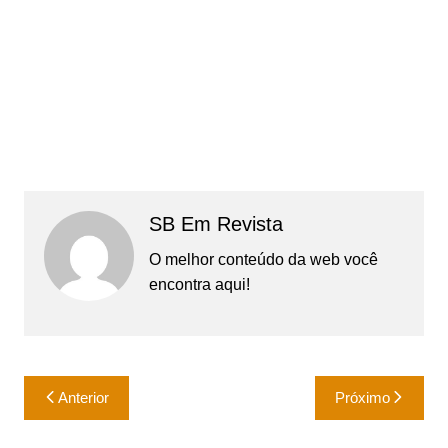
SB Em Revista
O melhor conteúdo da web você
encontra aqui!
Navegação
Anterior
Próximo
de