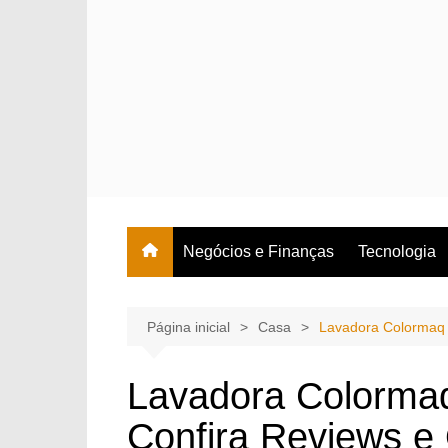
Ir
para
o
conteúdo
Negócios e Finanças
Tecnologia
Página inicial
Casa
Lavadora Colormaq 
Lavadora Colorma
Confira Reviews e