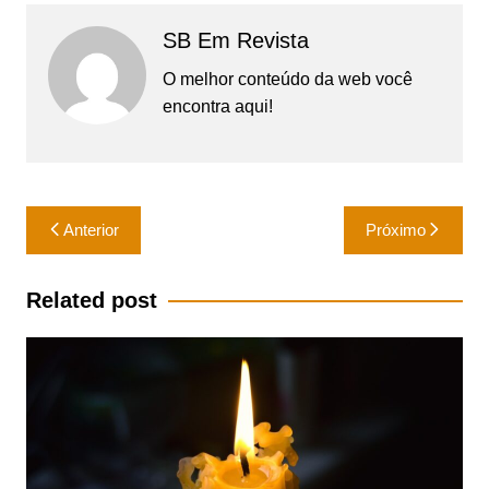
SB Em Revista
O melhor conteúdo da web você
encontra aqui!
Navegação
Anterior
Próximo
de
Post
Related post