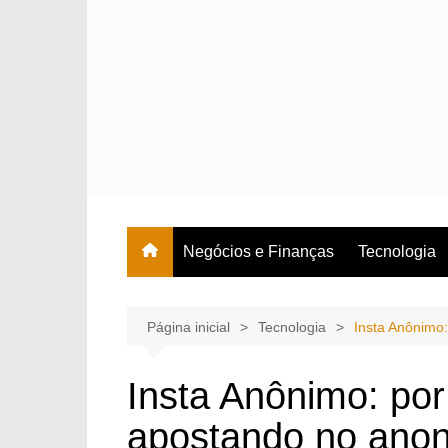
Ir
para
o
conteúdo
Negócios e Finanças
Tecnologia
Página inicial
Tecnologia
Insta Anônimo
Insta Anônimo: por
apostando no anon