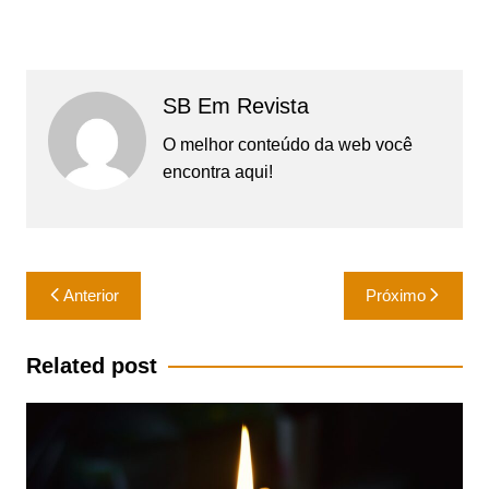
SB Em Revista
O melhor conteúdo da web você
encontra aqui!
Navegação
Anterior
Próximo
de
Post
Related post