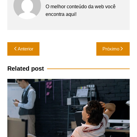
O melhor conteúdo da web você
encontra aqui!
Navegação
Anterior
Próximo
de
Post
Related post