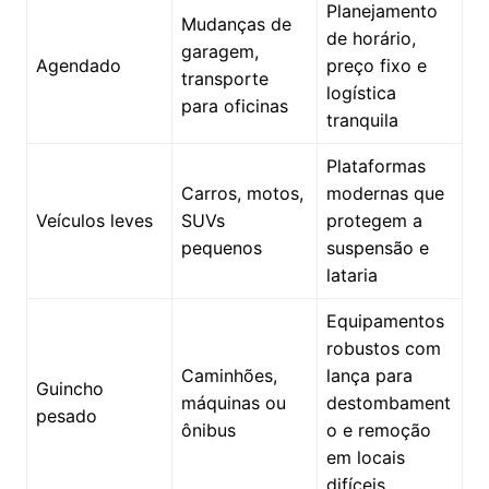
Planejamento
Mudanças de
de horário,
garagem,
Agendado
preço fixo e
transporte
logística
para oficinas
tranquila
Plataformas
Carros, motos,
modernas que
Veículos leves
SUVs
protegem a
pequenos
suspensão e
lataria
Equipamentos
robustos com
Caminhões,
lança para
Guincho
máquinas ou
destombament
pesado
ônibus
o e remoção
em locais
difíceis