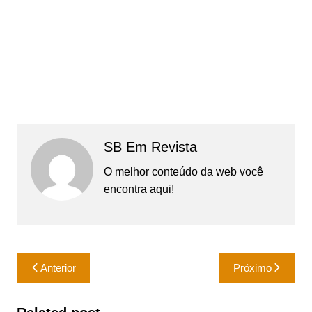
SB Em Revista
O melhor conteúdo da web você
encontra aqui!
Navegação
Anterior
Próximo
de
Post