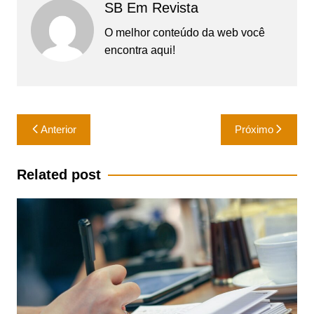
SB Em Revista
O melhor conteúdo da web você
encontra aqui!
Navegação
Anterior
Próximo
de
Post
Related post