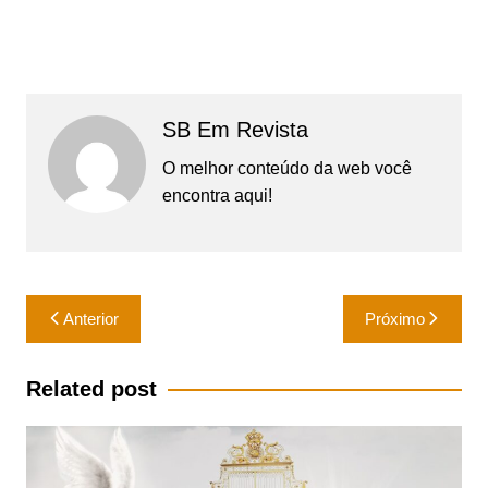
SB Em Revista
O melhor conteúdo da web você
encontra aqui!
Navegação
Anterior
Próximo
de
Post
Related post