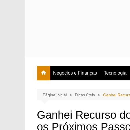
Ir
para
o
conteúdo
Negócios e Finanças
Tecnologia
Página inicial
Dicas úteis
Ganhei Recurs
Ganhei Recurso do
os Próximos Pass