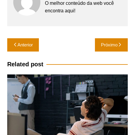
O melhor conteúdo da web você
encontra aqui!
Navegação
Anterior
Próximo
de
Post
Related post